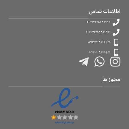
اطلاعات تماس
01332588342
01332588343
09351821065
09301821065
مجوز ها