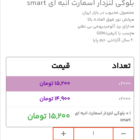
بلوکی لنزدار اسمارت انبه ای smart
محصول محبوب در بازار ایران
▪️پخش نور فوق العاده بالا
▪️دارای برد آلومینیومی بی نظیر
▪️چسب با کیفیتGEM
.2 سال گارانتی جم پایا
تعداد
قيمت
15,200
تومان
2000>
14,900
تومان
2000+
1
×
بلوکی لنزدار اسمارت انبه ای
15,200
تومان
smart