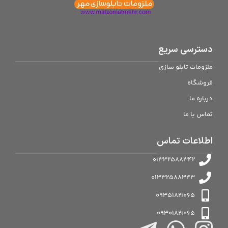
دسترسی سریع
ملزومات تابلو سازی
فروشگاه
درباره ما
تماس با ما
اطلاعات تماس
01332588342
01332588343
09351821065
09301821065