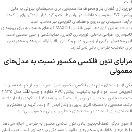
است.
نورپردازی فضای باز و محوطه‌ها:
همچنین برای محیط‌های بیرونی به دلیل
روکش PVC مقاوم و حفاظت در برابر رطوبت و گردوغبار، ایده‌آل برای پارک‌ها،
باغ‌ها، مسیرهای پیاده‌روی و فضاهای تفریحی نیز مناسب است.
با توجه به این کاربردها، نئون فلکسی MAXOR گزینه‌ای همه‌جانبه برای پروژه‌های
تابلوسازی، طراحی داخلی، نورپردازی تجاری، نمایشگاهی و حتی صنعتی است.
این محصول ترکیبی از زیبایی، دوام و کارایی بالا را ارائه می‌دهد و محدودیتی
برای خلاقیت طراحان باقی نمی‌گذارد.
مزایای نئون فلکسی مکسور نسبت به مدل‌های
معمولی
یکی از مزیت‌های مهم نئون فلکسی مکسور، طول عمر بالا و نیاز کم به تعمیر یا
تعویض است. مواد اولیه باکیفیت، روکش PVC مقاوم و چیپ
LED
مدل 2835
باعث شده این محصول در برابر رطوبت، گرما و اشعه UV عملکردی پایدار داشته
باشد. همچنین با مصرف انرژی پایین و ولتاژ ایمن 12 ولت، گزینه‌ای مطمئن و
اقتصادی برای استفاده در محیط‌های داخلی و بیرونی محسوب می‌شود.
از سوی دیگر، انعطاف‌پذیری بالای نئون فلکسی مکسور به طراحان اجازه می‌دهد
تا طرح‌های خلاقانه و منحنی‌های دقیق را به‌سادگی پیاده‌سازی کنند. نصب آسان