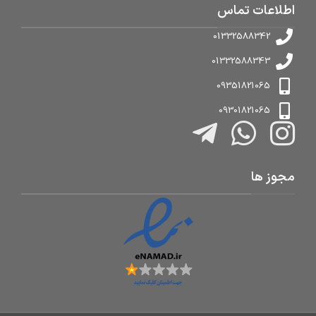
اطلاعات تماس
01332588342
01332588343
09351821065
09301821065
مجوز ها