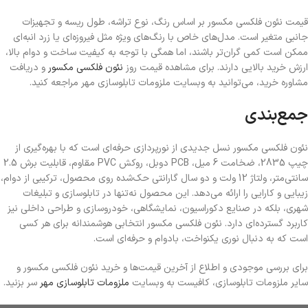
قیمت نئون فلکسی مکسور بر اساس رنگ، نوع تراشه، طول ریسه و تجهیزات
جانبی متغیر است. مدل‌های خاص با رنگ‌های ویژه مثل فیروزه‌ای یا زرد انبه‌ای
ممکن است کمی گران‌تر باشند، اما همگی با توجه به کیفیت ساخت و دوام بالا،
ارزش خرید بالایی دارند. برای مشاهده قیمت روز
نئون فلکسی مکسور
و دریافت
مشاوره خرید، می‌توانید به وبسایت ملزومات تابلوسازی مهر مراجعه کنید.
جمع‌بندی
نئون فلکسی مکسور نسل جدیدی از نورپردازی حرفه‌ای است که با بهره‌گیری از
چیپ 2835، ضخامت 6 میل، PCB دوبل، روکش PVC مقاوم، قابلیت برش 2.5
سانتی‌متر، ولتاژ 12 ولت و دو سال گارانتی حک‌شده روی محصول، ترکیبی از دوام،
زیبایی و کارایی را ارائه می‌دهد. این محصول نه‌تنها در تابلوسازی و تبلیغات
شهری، بلکه در صنایع دکوراسیون، نمایشگاهی، خودروسازی و طراحی داخلی نیز
کاربرد گسترده‌ای دارد. نئون فلکسی مکسور انتخابی هوشمندانه برای هر کسی
است که به دنبال نوری یکنواخت، بادوام و حرفه‌ای است.
برای بررسی موجودی و اطلاع از آخرین قیمت‌ها و خرید نئون فلکسی مکسور و
سایر ملزومات تابلوسازی، کافیست به وبسایت
ملزومات تابلوسازی مهر
سر بزنید.