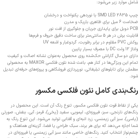
شامل موارد زیر می‌شود:
چیپ 2835 SMD LED با نوردهی یکنواخت و درخشان
ضخامت 6 میل برای ظاهری باریک و مدرن
PCB دوبل برای پایداری جریان و جلوگیری از افت نور
قابلیت برش در هر 5 سانتی‌متر برای ساخت دقیق حروف و فرم‌ها
روکش PVC مقاوم در برابر رطوبت، گردوغبار و اشعه UV
ولتاژ 12 ولت DC با مصرف بسیار پایین
دارای دو سال گارانتی حک‌شده روی محصول به‌عنوان نشانه اصالت و کیفیت
تمام این ویژگی‌ها در کنار هم، باعث شده نئون فلکسی MAXOR به محصولی
مطمئن برای تابلوهای تبلیغاتی، نورپردازی فروشگاهی و پروژه‌های حرفه‌ای تبدیل
شود.
رنگ‌بندی کامل نئون فلکسی مکسور
یکی از نقاط قوت نئون فلکسی مکسور، تنوع رنگ آن است. این محصول در
رنگ‌های نارنجی، سبز، فیروزه‌ای، لیمویی، سفید (یخی)، قرمز، آبی، بنفش، صورتی
(یاسی)، سبز آبی زیمنسی، زرد انبه‌ای و آفتابی تولید می‌شود. این تنوع رنگ به
شما اجازه می‌دهد که برای هر برند، سبک طراحی یا فضا، گزینه‌ای هماهنگ و
چشم‌نواز انتخاب کنید. رنگ‌های خاصی مانند سبز آبی زیمنسی یا فیروزه‌ای در