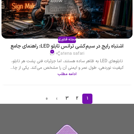
مجله فناوری
اشتباه رایج در سیم‌کشی ترانس تابلو LED: راهنمای جامع
0
atena safari
تابلوهای LED به ظاهر ساده هستند، اما جزئیات فنی پشت هر تابلو،
کیفیت نوردهی، طول عمر و ایمنی آن را مشخص می‌کند. یکی از چا...
ادامه مطلب
»
›
3
2
1