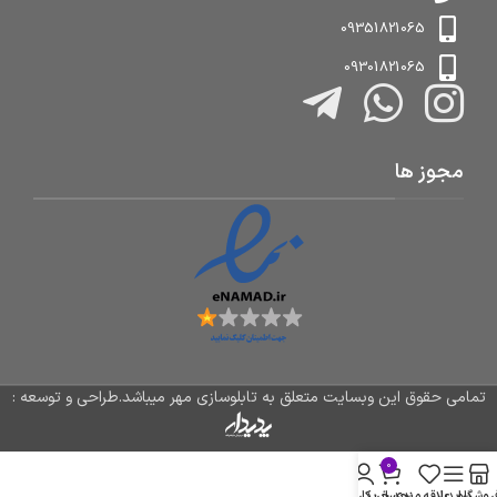
09351821065
09301821065
مجوز ها
تمامی حقوق این وبسایت متعلق به تابلوسازی مهر میباشد.طراحی و توسعه :
0
روشگاه
سایدبار
علاقه مندی
سبد خرید
حساب کاربری من