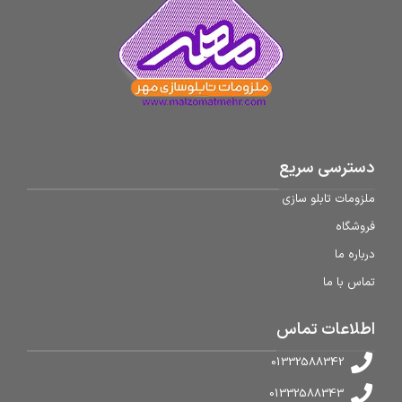
دسترسی سریع
ملزومات تابلو سازی
فروشگاه
درباره ما
تماس با ما
اطلاعات تماس
01332588342
01332588343