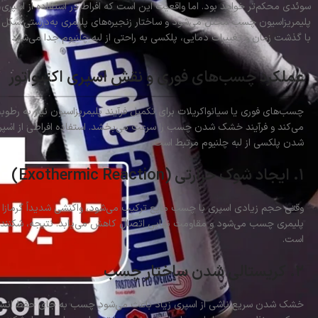
سوئدی محکم‌تر خواهد بود. اما واقعیت این است که افراط در استفاده از اسپ
پلیمریزاسیون چسب مختل می‌شود و ساختار زنجیره‌های پلیمری به‌درستی شکل 
با گذشت زمان و تغییرات دمایی، پلکسی به راحتی از لبه چلنیوم جدا می‌شود.
عملکرد چسب‌های فوری و نقش اسپری اکتیواتور
چسب‌های فوری یا سیانواکریلات برای تکمیل فرآیند پلیمریزاسیون نیاز به رطوبت
می‌کند و فرآیند خشک شدن چسب را سرعت می‌بخشد. استفاده افراطی از اسپری 
شدن پلکسی از لبه چلنیوم مرتبط است:
۱. ایجاد شوک حرارتی (Exothermic Reaction)
وقتی حجم زیادی اسپری با چسب مایع ترکیب می‌شود، واکنشی شدیداً گرمازا ای
پلیمری چسب می‌شود و مقاومت نهایی اتصال کاهش می‌یابد. نتیجه، شکنند
است.
۲. کریستالی شدن ساختار چسب
خشک شدن سریع ناشی از اسپری زیاد باعث می‌شود چسب به جای حفظ انسجام 