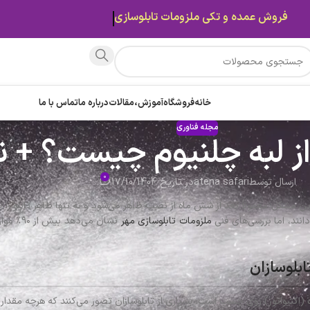
قیمت ها بروز میباشد.
خانه
فروشگاه
آموزش،مقالات
درباره ما
تماس با ما
مجله فناوری
 لبه چلنیوم چیست؟ + ن
0
ارسال توسط
atena safari
در تاریخ 17/10/1404
ن مشکل معمولاً بعد از شش ماه از نصب ظاهر می‌شود و نه تنها ظاهر تابلو را تحت
ملزومات تابلوسازی مهر
نشان می
ابلوسازان
 (اکتیواتور) روی چسب است. بسیاری از تابلوسازان تصور می‌کنند که هرچه مقدار ا