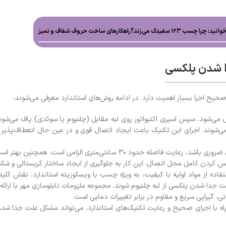
۱۲۳ سفیدک می‌زند؟راهکارهای ساخت حروف شفاف و تمیز
ا شدن پلکسی
حیح اجرا بسیار اهمیت دارد. در ادامه روش‌های استاندارد معرفی می‌شوند:
می‌شود. سپس اسپری اکتیواتور روی لبه مقابل (چلنیوم یا سوئدی) پاف می‌شود 
ند. اجرای این تکنیک باعث ایجاد اتصال قوی و در عین حال انعطاف‌پذیر می
اگر استفاده مستقیم از اسپری پس از چسب‌کاری ضروری باشد، رعایت فاصله حدود
ردن کامل محل اتصال. این کار به جلوگیری از ایجاد ساختار کریستالی و شک
اده از مواد اولیه با کیفیت، به ویژه چسب با ویسکوزیته استاندارد، نقش کل
دا شدن پلکسی از لبه چلنیوم شوند. مجموعه ملزومات تابلوسازی مهر با ارائه بر
مراه با اجرای صحیح و رعایت تکنیک‌های استاندارد، می‌تواند مشکل علت جدا شدن