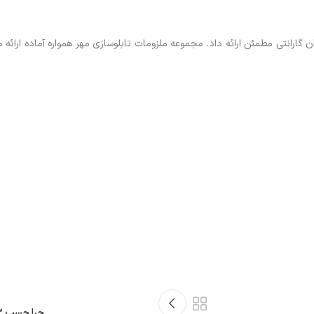
ن گارانتی مطمئن ارائه داد. مجموعه ملزومات تابلوسازی مهر همواره آماده ارائ
چرا چسب ۱۲۳ سفیدک می‌زند؟راهکارهای ساخت حروف شفاف و تمیز