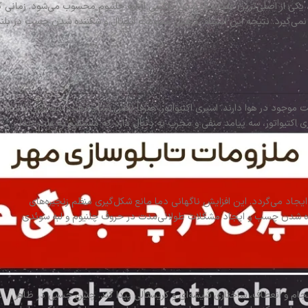
ری، یکی از اصلی‌ترین علت جدا شدن پلکسی از لبه چلنیوم محسوب می‌شود. زمانی
نمی‌گیرد. نتیجه این اشتباه، کاهش مقاومت اتصال و شکننده شدن چسب در بلند
 موجود در هوا دارند. اسپری اکتیواتور، صرفاً نقش شتاب‌دهنده شیمیایی را ایفا
اکتیواتور، سه پیامد منفی و مخرب به دنبال دارد که مستقیم به علت جدا
جاد می‌گردد. این افزایش ناگهانی دما مانع شکل‌گیری منظم زنجیره‌های
ه شدن چسب و ایجاد مشکلات طولانی‌مدت در حروف چلنیوم و لبه سوئدی
و انعطاف، ساختاری شیشه‌ای و کریستالی پیدا کند. چنین چسبی در ظاهر