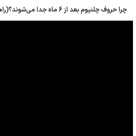
چرا حروف چلنیوم بعد از ۶ ماه جدا می‌شوند؟(راهنمای ویدیویی)