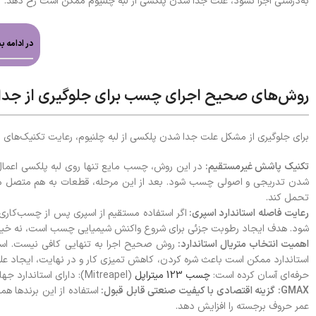
به‌درستی اجرا نشود، علت جدا شدن پلکسی از لبه چلنیوم ممکن است رخ دهد.
در ادامه بخوانید: چرا چسب 
روش‌های صحیح اجرای چسب برای جلوگیری از جد
برای جلوگیری از مشکل علت جدا شدن پلکسی از لبه چلنیوم، رعایت تکنیک‌های ص
تکنیک پاشش غیرمستقیم:
در این روش، چسب مایع تنها روی لبه پلکسی اعمال 
شدن تدریجی و اصولی چسب شود. بعد از این مرحله، قطعات به هم متصل می‌شو
تحمل کند.
رعایت فاصله استاندارد اسپری:
شود. هدف ایجاد رطوبت جزئی برای شروع واکنش شیمیایی چسب است، نه خیس ک
اهمیت انتخاب متریال استاندارد:
روش صحیح اجرا به تنهایی کافی نیست. استف
استاندارد ممکن است باعث شره کردن، کاهش تمیزی کار و در نهایت، ایجاد علت ج
حرفه‌ای آسان کرده است:
چسب 123 میتراپل
(Mitreapel): دارای استاندارد جهانی، گیرایی سریع و مقاوم در برابر تغییرات دمایی است.
GMAX: گزینه اقتصادی با کیفیت صنعتی قابل قبول:
استفاده از این برندها ه
عمر حروف برجسته را افزایش دهد.