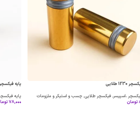
 1230 طلایی
پایه فیکسچر 1225 طلای
یکسچر ،اسپیسر
,
فیکسچر طلایی
,
چسب و استیکر و ملزومات
پایه فیکسچر
تومان
۷۸,۰۰۰
توما
دن به سبد خرید
افزودن به 