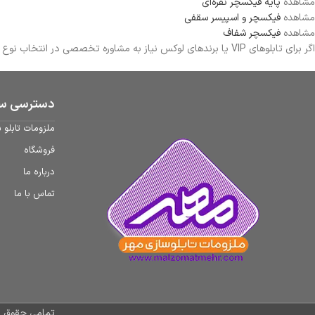
مشاهده
پایه فیکسچر نقره‌ای
مشاهده
فیکسچر و اسپیسر سقفی
مشاهده
فیکسچر شفاف
اگر برای تابلوهای VIP یا برندهای لوکس نیاز به مشاوره تخصصی در انتخاب نوع فیکسچر دارید، کارشناسان ملزومات مهر آماده ارائه راهنمایی جهت خرید بهترین یراق متناسب با نوع تابلو هستند.
دسترسی سر
ملزومات تابلو 
فروشگاه
درباره ما
تماس با ما
تمامی حقوق ای