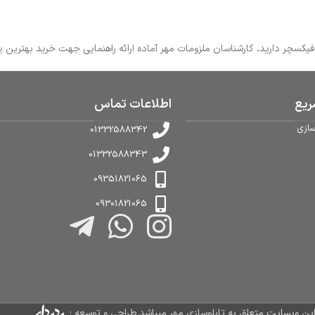
یع
اطلاعات تماس
سازی
01332588342
01332588343
09351821065
09301821065
ن وبسایت متعلق به تابلوسازی مهر میباشد.طراحی و توسعه :