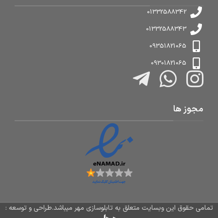
01332588342
01332588343
09351821065
09301821065
مجوز ها
تمامی حقوق این وبسایت متعلق به تابلوسازی مهر میباشد.طراحی و توسعه :