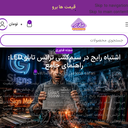
Skip to navigation
قیمت ها بروز میباشد.
Skip to main content
0
۰
تومان
مجله فناوری
اشتباه رایج در سیم‌کشی ترانس تابلو LED:
راهنمای جامع
0
atena safari
در تاریخ 07/10/1404
تابلوهای LED به ظاهر ساده هستند، اما جزئیات فنی پشت هر تابلو، کیفیت
نوردهی، طول عمر و ایمنی آن را مشخص می‌کند. یکی از چالش‌های اصلی
تابلو‌سازان، اشتباه رایج در سیم‌کشی ترانس تابلو LED است که معمولاً باعث
می‌شود تمام بار تابلو به یک خروجی ترانس متصل شود. این کار مشکلات
جدی ایجاد می‌کند: افت ولتاژ، داغ شدن ترمینال‌ها، کاهش نور و حتی آسیب
به ترانس. با رعایت اصول سیم‌کشی، می‌توان از این مشکلات جلوگیری کرد و
تابلوهایی با عملکرد پایدار، نور یکنواخت و طول عمر بالا داشت.