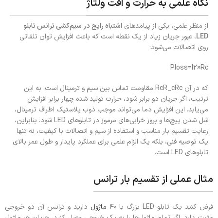
نگاه علمی به حرارت و افت ولتاژ
از منظر علمی، یکی از پیامدهای
اشتباه رایج در سیم‌کشی ترانس تابلو
LED
، عبور جریان زیاد از یک نقطه است که باعث افزایش توان تلفاتی
روی اتصالات می‌شود:
Ploss​=I2×Rc​ ​
که در آن
c
R
RcR_c
مقاومت تماس بین سیم و ترمینال است. به این
ترتیب، اگر جریان دو برابر شود، حرارت تولید شده چهار برابر افزایش
می‌یابد. این افزایش دما می‌تواند موجب ذوب پلاستیک اطراف ترمینال،
شل شدن پیچ‌ها و بروز خرابی‌های مرموز در تابلوهای LED شود. بنابراین،
رعایت تقسیم بار مناسب و استفاده از سیم و اتصالات با کیفیت، نه تنها
یک توصیه فنی، بلکه یک الزام علمی برای عملکرد پایدار و طول عمر بالای
تابلوهای LED است.
مثال عملی از تقسیم بار ترانس
فرض کنید یک تابلو LED بزرگ با ۴۰
ماژول
دارید و ترانس آن دو خروجی
مثبت دارد. اگر تمام ماژول‌ها را به یک خروجی وصل کنید، جریان هر ماژول