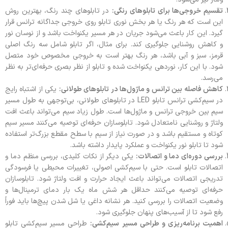
تقسیم خروجی‌ها برای تابلوهای رنگی:
در تابلوهای چند رنگ، بهترین روش
این است که هر رنگ یا هر بخش نوری تابلو روی خروجی جداگانه ترانس قرار
گیرد. این کار باعث می‌شود جریان در هر مسیر یکنواخت باشد و از نوسان نور
و کاهش روشنایی جلوگیری کند. برای مثال، اگر تابلو شامل سه رنگ اصلی
قرمز، سبز و آبی باشد، هر رنگ بهتر است به خروجی مخصوص خود متصل
شود. با این کار، نوردهی یکنواخت شده و تابلو از نظر بصری حرفه‌ای‌تر به نظر
می‌رسد.
کاهش فاصله بین ترانس و ماژول‌ها در تابلوهای طولانی:
یکی از اشتباه رایج
در سیم‌کشی ترانس تابلو LED در تابلوهای طولانی، بی‌توجهی به طول مسیر
سیم بین خروجی ترانس و ماژول‌ها است. طول زیاد سیم می‌تواند باعث افت
ولتاژ و روشنایی نامتعادل شود. تابلو‌سازان حرفه‌ای توصیه می‌کنند مسیر سیم
کوتاه و مستقیم باشد و در صورت نیاز از سیم با سطح مقطع بزرگ‌تر استفاده
شود تا تابلو نور یکنواخت و عملکرد پایدار داشته باشد.
بررسی دوره‌ای دما و اتصالات:
یکی دیگر از نکات کلیدی، بررسی منظم دما و
اتصالات تابلو است. حتی با سیم‌کشی اصولی، تغییرات محیطی یا فرسودگی
تدریجی اتصالات می‌تواند باعث ایجاد حرارت و افت ولتاژ شود. تابلو‌سازان
حرفه‌ای توصیه می‌کنند حداقل هر شش ماه یک بار دمای ترمینال‌ها و
وضعیت اتصالات را بررسی کنید. هر نشانه داغی یا شل شدن پیچ‌ها باید فوراً
رفع شود تا از آسیب‌های پنهان جلوگیری شود.
اهمیت برنامه‌ریزی و طراحی مسیر سیم‌کشی:
طراحی مسیر سیم‌کشی تابلو