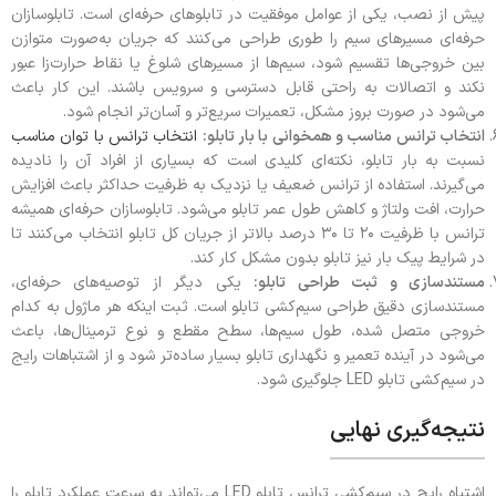
پیش از نصب، یکی از عوامل موفقیت در تابلوهای حرفه‌ای است. تابلو‌سازان
حرفه‌ای مسیرهای سیم را طوری طراحی می‌کنند که جریان به‌صورت متوازن
بین خروجی‌ها تقسیم شود، سیم‌ها از مسیرهای شلوغ یا نقاط حرارت‌زا عبور
نکند و اتصالات به راحتی قابل دسترسی و سرویس باشند. این کار باعث
می‌شود در صورت بروز مشکل، تعمیرات سریع‌تر و آسان‌تر انجام شود.
انتخاب ترانس مناسب و همخوانی با بار تابلو:
انتخاب ترانس با توان مناسب
نسبت به بار تابلو، نکته‌ای کلیدی است که بسیاری از افراد آن را نادیده
می‌گیرند. استفاده از ترانس ضعیف یا نزدیک به ظرفیت حداکثر باعث افزایش
حرارت، افت ولتاژ و کاهش طول عمر تابلو می‌شود. تابلو‌سازان حرفه‌ای همیشه
ترانس با ظرفیت ۲۰ تا ۳۰ درصد بالاتر از جریان کل تابلو انتخاب می‌کنند تا
در شرایط پیک بار نیز تابلو بدون مشکل کار کند.
مستندسازی و ثبت طراحی تابلو:
یکی دیگر از توصیه‌های حرفه‌ای،
مستندسازی دقیق طراحی سیم‌کشی تابلو است. ثبت اینکه هر ماژول به کدام
خروجی متصل شده، طول سیم‌ها، سطح مقطع و نوع ترمینال‌ها، باعث
می‌شود در آینده تعمیر و نگهداری تابلو بسیار ساده‌تر شود و از اشتباهات رایج
در سیم‌کشی تابلو LED جلوگیری شود.
نتیجه‌گیری نهایی
اشتباه رایج در سیم‌کشی ترانس تابلو LED می‌تواند به سرعت عملکرد تابلو را