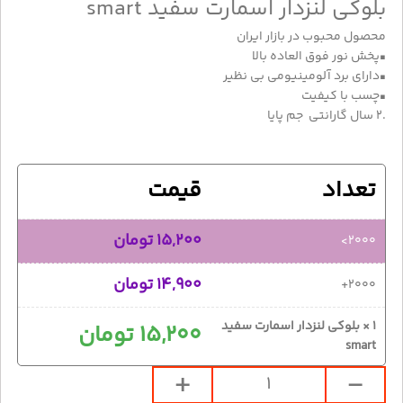
بلوکی لنزدار اسمارت سفید smart
محصول محبوب در بازار ایران
▪️پخش نور فوق العاده بالا
▪️دارای برد آلومینیومی بی نظیر
▪️چسب با کیفیت
.2 سال گارانتی جم پایا
تعداد
قيمت
15,200
تومان
2000>
14,900
تومان
2000+
1
×
بلوکی لنزدار اسمارت سفید
15,200
تومان
smart