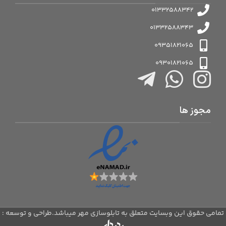
01332588342
01332588343
09351821065
09301821065
مجوز ها
تمامی حقوق این وبسایت متعلق به تابلوسازی مهر میباشد.طراحی و توسعه :