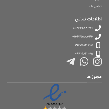
تماس با ما
اطلاعات تماس
01332588342
01332588343
09351821065
09301821065
مجوز ها