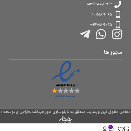
01332588343
09351821065
09301821065
مجوز ها
تمامی حقوق این وبسایت متعلق به تابلوسازی مهر میباشد.طراحی و توسعه :
0