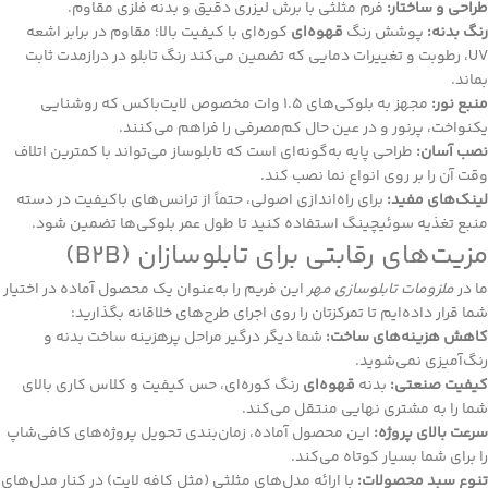
طراحی و ساختار:
فرم مثلثی با برش لیزری دقیق و بدنه فلزی مقاوم.
رنگ بدنه:
پوشش رنگ
قهوه‌ای
کوره‌ای با کیفیت بالا؛ مقاوم در برابر اشعه
UV، رطوبت و تغییرات دمایی که تضمین می‌کند رنگ تابلو در درازمدت ثابت
بماند.
منبع نور:
مجهز به بلوکی‌های ۱.۵ وات مخصوص لایت‌باکس که روشنایی
یکنواخت، پرنور و در عین حال کم‌مصرفی را فراهم می‌کنند.
نصب آسان:
طراحی پایه به‌گونه‌ای است که تابلوساز می‌تواند با کمترین اتلاف
وقت آن را بر روی انواع نما نصب کند.
لینک‌های مفید:
برای راه‌اندازی اصولی، حتماً از ترانس‌های باکیفیت در دسته
منبع تغذیه سوئیچینگ
استفاده کنید تا طول عمر بلوکی‌ها تضمین شود.
مزیت‌های رقابتی برای تابلوسازان (B2B)
ما در
ملزومات تابلوسازی مهر
این فریم را به‌عنوان یک محصول آماده در اختیار
شما قرار داده‌ایم تا تمرکزتان را روی اجرای طرح‌های خلاقانه بگذارید:
کاهش هزینه‌های ساخت:
شما دیگر درگیر مراحل پرهزینه ساخت بدنه و
رنگ‌آمیزی نمی‌شوید.
کیفیت صنعتی:
بدنه
قهوه‌ای
رنگ کوره‌ای، حس کیفیت و کلاس کاری بالای
شما را به مشتری نهایی منتقل می‌کند.
سرعت بالای پروژه:
این محصول آماده، زمان‌بندی تحویل پروژه‌های کافی‌شاپ
را برای شما بسیار کوتاه می‌کند.
تنوع سبد محصولات:
با ارائه مدل‌های مثلثی (مثل کافه لایت) در کنار مدل‌های