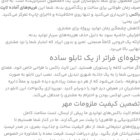
این محصول برای شما تابلوسازان عزیز، یک «محصولِ استراتژیک» است. به جای
صرف زمان طولانی برای ساخت و رنگ‌آمیزی بدنه، شما این
فریم‌های آماده لایت
باکس
را خریداری می‌کنید و تنها روی «خلاقیت» و «اجرای چاپ» تمرکز می‌کنید.
این یعنی:
کاهش چشمگیر زمان تولید پروژه برای مشتری.
افزایش حاشیه سود به دلیل حذف هزینه‌های سربارِ تولید بدنه.
ارائه یک خروجی کاملاً صنعتی، تمیز و بدون ایراد که اعتبار شما را نزد مشتری
نهایی بالا می‌برد.
جلوه‌ای فراتر از یک تابلو ساده
اگر صاحب کافه یا رستوران هستید، این لایت باکس با طراحی خاص خود، فضای
بیرونی شما را به یک جاذبه شهری تبدیل می‌کند. نصب این تابلو به صورت
دوطرفه، باعث می‌شود که از هر دو سمت پیاده‌رو دیده شوید و عملاً دایره
مشتریانِ در معرضِ دیدِ خود را دوبرابر کنید. نورپردازی یکنواخت این تابلو در
شب، حس لوکس بودن و احترام به مشتری را منتقل می‌کند.
تضمین کیفیت ملزومات مهر
تمام لایت باکس‌های تولیدی ما پیش از ارسال، تست سلامت کامل
(الکترونیکی و ظاهری) را پشت سر می‌گذارند. ما در کنار شما هستیم تا
پروژه‌های تبلیغاتی شما، از نظر کیفیت ساخت و جذابیت بصری، در صدر لیستِ
مشتریانتان قرار بگیرد. برای دریافت لیست قیمت عمده یا مشاوره در خصوص