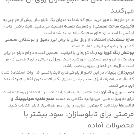
می‌کنند
ما در ملزومات مهر می‌دانیم که شما به عنوان یک تابلوساز، بیش از هر چیز به
«کیفیت ساخت صنعتی»
و
«سرعت نصب»
اهمیت می‌دهید. لایت باکس کافه
لوکس با استانداردهای سخت‌گیرانه تولید شده است:
سازه مستحکم:
استفاده از ورق فلزی با برش لیزر دقیق و جوشکاری صنعتی
که در برابر ضربه و لرزش مقاوم است.
پوشش رنگ کوره‌ای:
رنگ کوره‌ای باکیفیت، تضمین‌کننده دوام تابلو در برابر
رطوبت، باران و نور مستقیم خورشید است؛ ویژگی حیاتی برای تابلویی که قرار
است سال‌ها در فضای بیرونی نصب باشد.
نورپردازی بهینه:
در این تابلو از بلوکی‌های لایت‌باکسی ۱.۵ وات استفاده شده
که علاوه بر مصرف انرژی بسیار پایین، نوری یکنواخت، بدون لکه و خیره‌کننده
ایجاد می‌کنند.
نصب سریع و آسان:
پایه متصل به بدنه، فرآیند نصب را به حداقل رسانده است.
برای تجهیزات فنی، می‌توانید نگاهی به دسته
منبع تغذیه سوئیچینگ و
ترانس‌ها
بیندازید تا بهترین درایور را برای عمر طولانی‌تر تابلو انتخاب کنید.
فرصتی برای تابلوسازان: سود بیشتر با
محصولات آماده