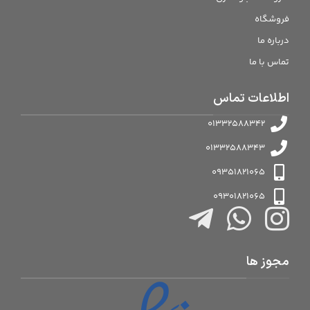
فروشگاه
درباره ما
تماس با ما
اطلاعات تماس
01332588342
01332588343
09351821065
09301821065
مجوز ها