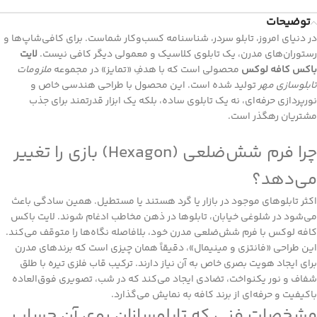
توضیحات
در دنیای امروز، تابلو سردر، شناسنامه کسب‌وکار شماست. برای کافی‌شاپ‌ها و
رستوران‌های مدرن، یک تابلوی کلاسیک و معمولی دیگر کافی نیست.
لایت
باکس کافه لوکس
محصولی است که با هدفِ «تمایز» در مجموعه
ملزومات
تابلوسازی مهر
تولید شده است. این محصول با طراحی هندسی خاص و
نورپردازی حرفه‌ای، نه یک تابلوی ساده، بلکه یک ابزار قدرتمند برای جذب
مشتریان رهگذر است.
چرا فرم شش‌ضلعی (Hexagon) بازی را تغییر
می‌دهد؟
اکثر تابلوهای موجود در بازار یا گرد هستند یا مستطیل. همین سادگی باعث
می‌شود در شلوغی خیابان، تابلوها در ذهن مخاطب ادغام شوند. لایت باکس
کافه لوکس با فرم شش‌ضلعی مدرن خود، بلافاصله نگاه‌ها را متوقف می‌کند.
این طراحی «فانتزی و مینیمال»، دقیقاً همان چیزی است که برندهای مدرن
برای ایجاد هویت بصری خاص به آن نیاز دارند. ترکیب قاب فلزی تیره با طلق
شفاف و نور یکنواخت، تضادی ایجاد می‌کند که در شب، تصویری فوق‌العاده
باکیفیت و حرفه‌ای از برند کافه به نمایش می‌گذارد.
مشخصات فنی که تابلوسازان روی آن حساب