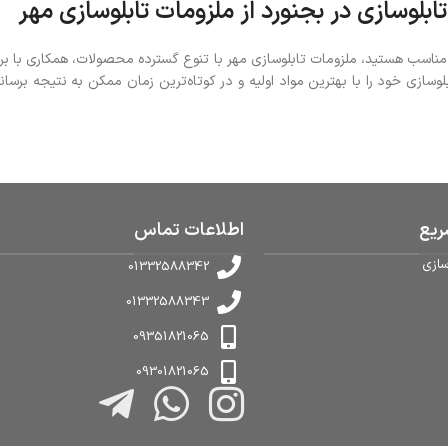
تابلوسازی در بجنورد از ملزومات تابلوسازی مهر
مناسب هستید، ملزومات تابلوسازی مهر با تنوع گسترده محصولات، همکاری با بر
بلوسازی خود را با بهترین مواد اولیه و در کوتاه‌ترین زمان ممکن به نتیجه بر
یع
اطلاعات تماس
سازی
01332588342
01332588343
09351821065
09301821065