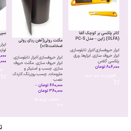
کاتر پلکسی بر کوچک اُلفا
سپری
(OLFA) ژاپن – مدل PC-S
مگنت رولی(آهن ربای رولی
ابزا
ضخامت0/5)
ابزار حروفسازی/ابزار تابلوسازی
,
لواز
ابزار حروف سازی
,
ابزارها
,
ورق
,۰۰۰
ابزار حروفسازی/ابزار تابلوسازی
,
پلکسی گلاس
,۰۰۰
ابزار حروف سازی
,
مگنت حروف
۸۰۶,۰۰۰
تومان
سازی
,
چسب و استیکر و
ان
ملزومات
,
چسب،روزرنگ،کاردک
افزودن به سبد خرید
نصب
۶۸۰,۰۰۰
تومان
–
۳۶۰,۰۰۰
تومان
انتخاب گزینه ها
ت