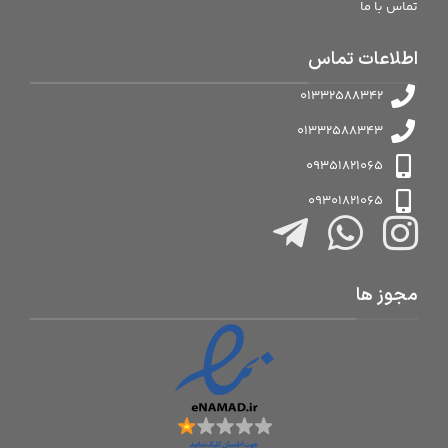
تماس با ما
اطلاعات تماس
01332588342
01332588343
09351821065
09301821065
مجوز ها