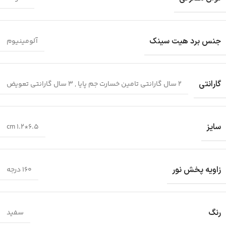
جنس برد هیت سینک
آلومینیوم
گارانتی
2 سال گارانتی تامین خسارت جم پایا
,
3 سال گارانتی تعویض
سایز
6.5*1.2 cm
زاویه پخش نور
160 درجه
رنگ
سفید