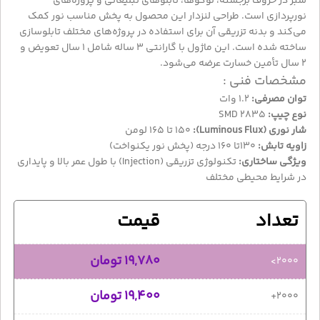
سبز در حروف برجسته، لوگوها، تابلوهای تبلیغاتی و پروژه‌های
نورپردازی است. طراحی لنزدار این محصول به پخش مناسب نور کمک
می‌کند و بدنه تزریقی آن برای استفاده در پروژه‌های مختلف تابلوسازی
ساخته شده است. این ماژول با گارانتی ۳ ساله شامل ۱ سال تعویض و
۲ سال تأمین خسارت عرضه می‌شود.
مشخصات فنی :
توان مصرفی:
۱.۲ وات
نوع چیپ:
SMD 2835
شار نوری (Luminous Flux):
۱۵۰ تا ۱۶۵ لومن
زاویه تابش:
130تا 160 درجه (پخش نور یکنواخت)
ویژگی ساختاری:
تکنولوژی تزریقی (Injection) با طول عمر بالا و پایداری
در شرایط محیطی مختلف
تعداد
قيمت
19,780
تومان
2000>
19,400
تومان
2000+