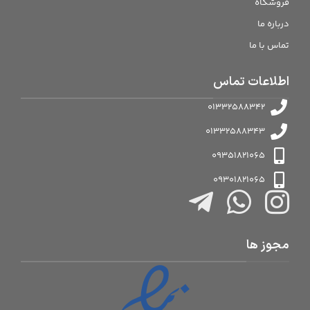
فروشگاه
درباره ما
تماس با ما
اطلاعات تماس
01332588342
01332588343
09351821065
09301821065
مجوز ها