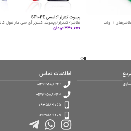
ریموت کنترلر آدامسی SP104E
اشرهای 12 ولت
فلاشر/کنترلر/ریموت
,
کنترلر آی سی دار فول کالر
۳۳۰,۰۰۰
تومان
افزودن به سبد خرید
یع
اطلاعات تماس
سازی
01332588342
01332588343
09351821065
09301821065