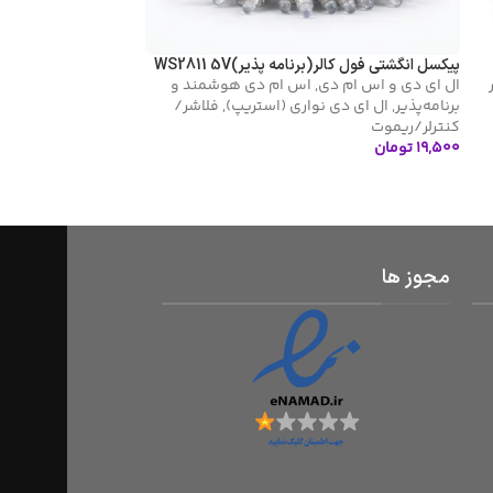
پیکسل انگشتی فول کالر(برنامه پذیر)WS2811 5V
ال ای دی و اس ام دی
,
اس ام دی هوشمند و
برنامه‌پذیر
,
ال ای دی نواری (استریپ)
,
فلاشر/
کنترلر/ریموت
۱۹,۵۰۰
تومان
اطلاعات بیشتر
مجوز ها