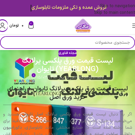
Skip to navigation
فروش عمده و تکی ملزومات تابلوسازی
Skip to main content
0
۰
تومان
مجله فناوری
لیست قیمت ورق پلکسی یرلانگ
(YEARLONG) تایوان
0
malzomatmehr
در تاریخ 15/03/1404
لیست قیمت ورق پلکسی یرلانگ تایوان + راهنمای
خرید ورق اصل
اگر به دنبال لیست
قیمت ورق پلکسی یرلانگ اصل تایوان
هستید و
می‌خواهید با خیال راحت خرید خود را انجام دهید، این راهنما دقیقاً برای
شما نوشته شده است. در صنایع مختلفی مانند
تابلوسازی، دکوراسیون
داخلی، ساخت استند و طراحی صنعتی
، انتخاب متریال باکیفیت نقش