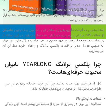
تعیین‌کننده‌ای در نتیجه نهایی پروژه دارد.
ورق پلکسی
YEARLONG تایوان
به‌عنوان یکی از برندهای معتبر جهانی، به
دلیل کیفیت ساخت بالا، شفافیت فوق‌العاده و دوام طولانی‌مدت، انتخاب اول
بسیاری از متخصصان است.
اما دسترسی به
قیمت دقیق، به‌روز و معتبر
این محصول و همچنین
اطمینان
از اصالت کالا
، چالشی مهم برای خریداران به حساب می‌آید. در این مقاله از
وب‌سایت
ملزومات تابلوسازی مهر
، ضمن معرفی مزایا و ویژگی‌های این ورق،
به بررسی عوامل موثر بر قیمت پلکسی یرلانگ و راه‌های خرید مطمئن آن
می‌پردازیم.
چرا پلکسی یرلانگ YEARLONG تایوان
محبوب حرفه‌ای‌هاست؟
قبل از هر چیز، بهتر است بدانید چرا این برند، جایگاه ویژه‌ای در بین
طراحان، تابلوسازان و مجریان پروژه‌های خلاقانه دارد:
شفافیت اپتیکی بالا
شفافیت این ورق در بسیاری از موارد از شیشه نیز بیشتر است. این ویژگی