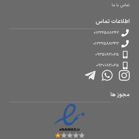
تماس با ما
اطلاعات تماس
01332588342
01332588343
09351821065
09301821065
مجوز ها