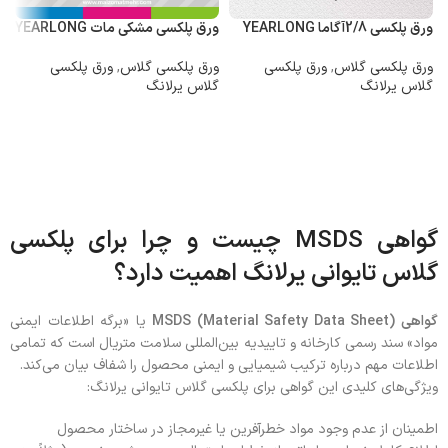
ورق پلکسی 2/8آگاما YEARLONG
ورق پلکسی مشکی مات YEARLONG
ور
ورق پلکسی گلاس
,
ورق پلکسی
ورق پلکسی گلاس
,
ورق پلکسی
و
گلاس یرلانگ
گلاس یرلانگ
گ
اطلاعات بیشتر
اطلاعات بیشتر
۰
۰
گواهی MSDS چیست و چرا برای پلکسی
گلاس تایوانی یرلانگ اهمیت دارد؟
گواهی MSDS (Material Safety Data Sheet)
یا «برگه اطلاعات ایمنی
مواد» سند رسمی کارخانه و تاییدیه بین‌المللی سلامت متریال است که تمامی
اطلاعات مهم درباره ترکیب شیمیایی و ایمنی محصول را شفاف بیان می‌کند.
ویژگی‌های کلیدی این گواهی برای پلکسی گلاس تایوانی یرلانگ:
اطمینان از عدم وجود مواد خطرآفرین یا غیرمجاز در ساختار محصول