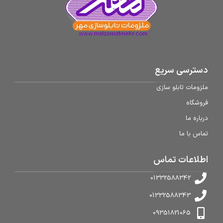
دسترسی سریع
ملزومات تابلو سازی
فروشگاه
درباره ما
تماس با ما
اطلاعات تماس
01332588342
01332588343
09351821065