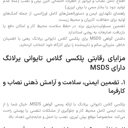
اطلاع کامل نصاب و اپراتور از خطرات احتمالی حین برش و نصب (مثلاً عدم
تولید دود یا بخار سمی با برش لیزری)
راهنمای نگهداری ایمن و دستورالعمل‌های کامل اورژانسی، از جمله کمک‌های
اولیه برای حفاظت کاربران و محیط زیست
تضمین مسئولیت‌پذیری برند در حفظ سلامت محیط کار و امکان دفع یا
بازیافت ضایعات به روشی استاندارد
داشتن گواهی MSDS برای پلکسی گلاس تایوانی یرلانگ یعنی با اطمینان
خاطر، متریالی سالم و تاییدشده را برای کارگاه خود انتخاب کرده‌اید
.
مزایای رقابتی پلکسی گلاس تایوانی یرلانگ
دارای MSDS
۱. تضمین ایمنی، سلامت و آرامش ذهنی نصاب و
کارفرما
پلکسی گلاس تایوانی یرلانگ با ارائه رسمی گواهی MSDS، خیال شما را از
بابت ایمنی کامل محیط کار و جلوگیری از مشکلات تنفسی یا پوستی راحت
می‌کند؛ مخصوصاً موقع برش لیزری، نصب یا حمل و جابه‌جایی تعداد بالا.