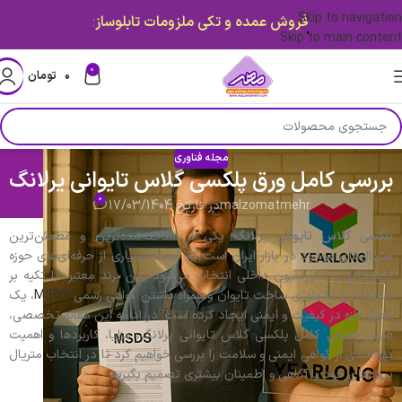
Skip to navigation
قیمت ها بروز میباشد.
Skip to main content
0
۰
تومان
مجله فناوری
بررسی کامل ورق پلکسی گلاس تایوانی یرلانگ
0
malzomatmehr
در تاریخ 17/03/1404
پلکسی گلاس تایوانی یرلانگ
یکی از شناخته‌شده‌ترین و مطمئن‌ترین
متریال‌های موجود در بازار ایران است که توسط بسیاری از حرفه‌ای‌های حوزه
تابلوسازی و دکوراسیون داخلی انتخاب می‌شود. این برند معتبر، با تکیه بر
جدیدترین تکنولوژی ساخت تایوان و همراه داشتن گواهی رسمی
MSDS
، یک
معیار تازه در کیفیت و ایمنی ایجاد کرده است. در ادامه این مقاله تخصصی،
ضمن معرفی کامل پلکسی گلاس تایوانی یرلانگ، مزایا، کاربردها و اهمیت
بهره‌مندی از گواهی ایمنی و سلامت را بررسی خواهیم کرد تا در انتخاب متریال
پروژه‌های خود با آگاهی و اطمینان بیشتری تصمیم بگیرید.