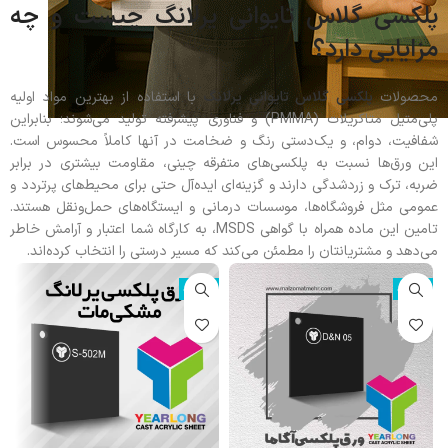
پلکسی گلاس تایوانی یرلانگ چیست و چه
مزایایی دارد؟
محصولات
پلکسی گلاس تایوانی یرلانگ
با استفاده از بهترین مواد اولیه
پلی‌متیل متاکریلات (PMMA) و فناوری پیشرفته تولید می‌شوند؛ بنابراین
شفافیت، دوام، و یک‌دستی رنگ و ضخامت در آنها کاملاً محسوس است.
این ورق‌ها نسبت به پلکسی‌های متفرقه چینی، مقاومت بیشتری در برابر
ضربه، ترک و زردشدگی دارند و گزینه‌ای ایده‌آل حتی برای محیط‌های پرتردد و
عمومی مثل فروشگاه‌ها، موسسات درمانی و ایستگاه‌های حمل‌ونقل هستند.
تامین این ماده همراه با گواهی MSDS، به کارگاه شما اعتبار و آرامش خاطر
می‌دهد و مشتریانتان را مطمئن می‌کند که مسیر درستی را انتخاب کرده‌اند.
ناموجود
ناموجود