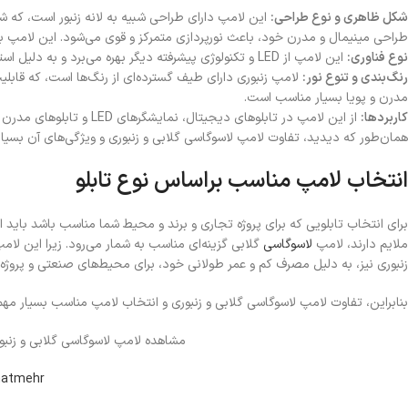
شکل ظاهری و نوع طراحی
:
این لامپ دارای طراحی شبیه به لانه زنبور است، که ش
طراحی مینیمال و مدرن خود، باعث نورپردازی متمرکز و قوی می‌شود. این لامپ با ظاهری که دا
نوع فناوری
:
این لامپ از LED و تکنولوژی پیشرفته دیگر بهره می‌برد و به دلیل استفاده از دیودهای نوری، طول عمر بیشتر و مصرف انرژی کمتری دارد.
رنگ‌بندی و تنوع نور
:
لامپ زنبوری دارای طیف گسترده‌ای از رنگ‌ها است، که قابلیت
مدرن و پویا بسیار مناسب است.
کاربردها
:
از این لامپ در تابلوهای دیجیتال، نمایشگرهای LED و تابلوهای مدرن تبلیغاتی که نیاز به نورپردازی قوی و دقیق دارند، استفاده می‌شود.
همان‌طور که دیدید، تفاوت لامپ لاسوگاسی گلابی و زنبوری و ویژگی‌های آن بسیار
انتخاب لامپ مناسب براساس نوع تابلو
برای انتخاب تابلویی که برای پروژه تجاری و برند و محیط شما مناسب باشد باید این
ملایم دارند، لامپ
لاسوگاسی
گلابی گزینه‌ای مناسب به شمار می‌رود. زیرا این ل
زنبوری نیز، به دلیل مصرف کم و عمر طولانی خود، برای محیط‌های صنعتی و پروژه‌
بنابراین، تفاوت لامپ لاسوگاسی گلابی و زنبوری و انتخاب لامپ مناسب بسیار مه
مشاهده لامپ لاسوگاسی گلابی و زنبو
atmehr@