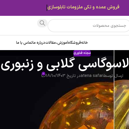
قیمت ها بروز میباشد.
خانه
فروشگاه
آموزش،مقالات
درباره ما
تماس با ما
مجله فناوری
اسوگاسی گلابی و زنبوری
0
ارسال توسط
atena safari
در تاریخ 18/10/1403
احی و انتخاب تابلوهایی با نورپردازی مناسب، در جذب مشتریان نقش به‌سزایی
 زیادی است. لامپ‌های لاسوگاسی گلابی و زنبوری دو مورد از لامپ‌های پرکاربرد و
 خود است. ما در این مطلب قصد داریم تا تفاوت لامپ لاسوگاسی گلابی و زنبور