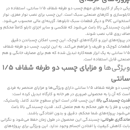
یکی دیگر از کاربردهای مهم چسب دو طرفه شفاف 1/5 سانتی، استفاده در
تابلوسازی و کارهای صنعتی سبک است. این چسب برای نصب
نوار مغزی
، نوار
استخوانی PVC و دیگر قطعات سبک تابلوها، گزینه‌ای عالی محسوب می‌شود.
قدرت چسبندگی بالا باعث می‌شود که فلکسی و سایر اجزای تابلو کاملاً محکم و
صاف روی قاب نصب شوند.
در پروژه‌های لیزر و کارگاه‌های کوچک، این چسب امکان چسباندن دقیق
قطعات کوچک و ظریف را فراهم می‌کند. به این ترتیب، چسب دو طرفه شفاف
1/5 سانتی به یک ابزار همه‌کاره تبدیل شده که هم برای مصارف خانگی و هم
صنعتی قابل استفاده است.
ویژگی‌ها
و مزایای چسب دو طرفه شفاف
1/5
سانتی
چسب دو طرفه شفاف 1/5 سانتی دارای ویژگی‌ها و مزایای منحصر به فردی
است که آن را به محصولی ضروری در هر خانه و کارگاه تبدیل کرده است:
قدرت چسبندگی بالا:
این چسب قادر است انواع سطوح مانند کاغذ، پلاستیک،
چوب
و فلز را به طور محکم به هم متصل کند. قدرت چسبندگی بالا باعث
می‌شود پروژه‌های شما محکم، دقیق و بدون افتادگی باشند.
ماندگاری طولانی:
چسبندگی این محصول در طول زمان حفظ می‌شود و نگرانی
بابت کاهش کیفیت یا افتادن اجسام وجود ندارد. این ویژگی برای پروژه‌های