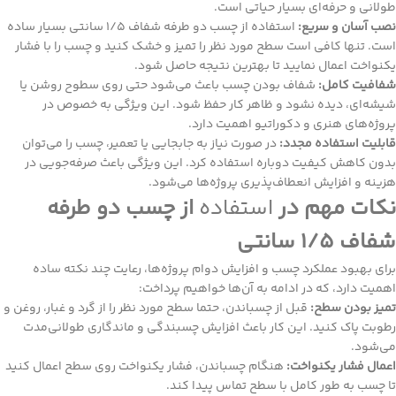
طولانی و حرفه‌ای بسیار حیاتی است.
نصب آسان و سریع:
استفاده از چسب دو طرفه شفاف 1/5 سانتی بسیار ساده
است. تنها کافی است سطح مورد نظر را تمیز و خشک کنید و چسب را با فشار
یکنواخت اعمال نمایید تا بهترین نتیجه حاصل شود.
شفافیت کامل:
شفاف بودن چسب باعث می‌شود حتی روی سطوح روشن یا
شیشه‌ای، دیده نشود و ظاهر کار حفظ شود. این ویژگی به خصوص در
پروژه‌های هنری و دکوراتیو اهمیت دارد.
قابلیت استفاده مجدد:
در صورت نیاز به جابجایی یا تعمیر، چسب را می‌توان
بدون کاهش کیفیت دوباره استفاده کرد. این ویژگی باعث صرفه‌جویی در
هزینه و افزایش انعطاف‌پذیری پروژه‌ها می‌شود.
نکات مهم در
استفاده
از چسب دو طرفه
شفاف
1/5 سانتی
برای بهبود عملکرد چسب و افزایش دوام پروژه‌ها، رعایت چند نکته ساده
اهمیت دارد، که در ادامه به آن‌ها خواهیم پرداخت:
تمیز بودن سطح:
قبل از چسباندن، حتما سطح مورد نظر را از گرد و غبار، روغن و
رطوبت پاک کنید. این کار باعث افزایش چسبندگی و ماندگاری طولانی‌مدت
می‌شود.
اعمال فشار یکنواخت:
هنگام چسباندن، فشار یکنواخت روی سطح اعمال کنید
تا چسب به طور کامل با سطح تماس پیدا کند.