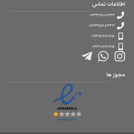
اطلاعات تماس
01332588342
01332588343
09351821065
09301821065
مجوز ها