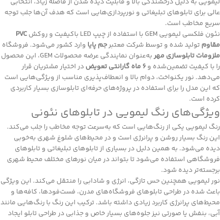
لیمویی به دلیل درخشندگی بالا و قابلیت دیده شدن از فاصله زیاد، انتخابی
عالی برای تابلوهای تبلیغاتی و نورپردازی‌هایی است که هدف آن‌ها جلب توجه
سریع مخاطب است.
نئون فلکسی لیمویی GEM با استفاده از چیپ LED باکیفیت و روکش
PVC
مقاوم
تولید شده و توسط شرکت معتبر
جم پایا
وارد کشور می‌شود. فروشگاه
ملزومات تابلوسازی مهر
به‌عنوان نمایندگی عرضه محصولات GEM، این محصول
را با کیفیت تضمین‌شده و
۶ ماه گارانتی تعویض
در اختیار مشتریان قرار
می‌دهد. نور یکنواخت، دوام بالا و انعطاف‌پذیری مناسب از ویژگی‌هایی است
که این مدل را برای استفاده در پروژه‌های حرفه‌ای تابلوسازی بسیار کاربردی
کرده است.
ویژگی‌های رنگ لیمویی در تابلوهای نئونی
رنگ لیمویی یکی از رنگ‌هایی است که به‌سرعت توجه مخاطب را جلب می‌کند.
این رنگ بسیار روشن و پرانرژی است و در محیط‌های شلوغ شهری به‌خوبی
دیده می‌شود. به همین دلیل در بسیاری از تابلوهای تبلیغاتی و تابلوهای
فروشگاهی استفاده می‌شود تا بتواند در میان نورهای مختلف محیط شهری
برجسته‌تر دیده شود.
نور لیمویی همچنین حس تازگی، انرژی و شادابی را منتقل می‌کند. این ویژگی
باعث شده در طراحی تابلوهای فروشگاه‌های مدرن، فست‌فودها، کافه‌ها و
محیط‌های پرانرژی کاربرد زیادی داشته باشد. ترکیب این رنگ با رنگ‌هایی مانند
آبی، بنفش یا صورتی نیز جلوه‌های بسیار خاص و جذابی در طراحی تابلو ایجاد