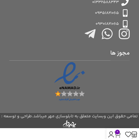
01332588343
09351821065
09301821065
مجوز ها
تمامی حقوق این وبسایت متعلق به تابلوسازی مهر میباشد.طراحی و توسعه :
0