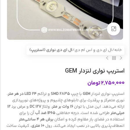
بزرگنمایی تصویر
خانه
ال ای دی و اس ام دی
ال ای دی نواری (استریپ)
استریپ نواری لنزدار GEM
۲,۷۵۰,۰۰۰
تومان
استریپ نواری لنزدار
GEM
با چیپ
SMD 2835
و تراکم
24 LED در هر متر
،
نوری متمرکز و پرقدرت برای تابلوهای چلنیوم و پروژه‌های نورپردازی
ارائه می‌دهد. این مدل با توان
16 وات بر متر
، ولتاژ
DC 12V
و عرض برد
12
میلی‌متر
طراحی شده است. درجه حفاظتی
IP65 ضد آب
آن را برای
استفاده در فضای باز مقاوم کرده و امکان
برش هر 4 سانتی‌متر
انعطاف‌پذیری بالایی در نصب ایجاد می‌کند. رول
10 متری
، کیفیت ساخت