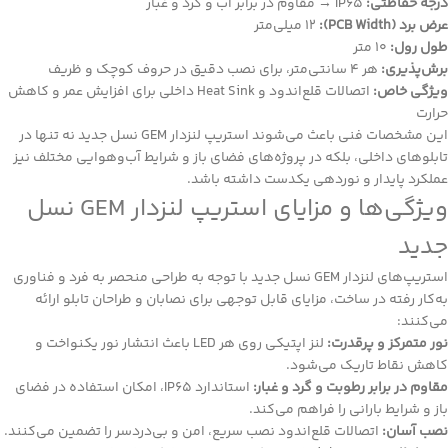
درجه حفاظتی:
IP65 → مقاوم در برابر آب و گرد و غبار
عرض برد (PCB Width):
12 میلی‌متر
طول رول:
10 متر
برش‌پذیری:
هر 4 سانتی‌متر، برای نصب دقیق در حروف کوچک و ظریف
ویژگی خاص:
اتصالات قلع‌اندود و Heat Sink داخلی برای افزایش عمر و کاهش
حرارت
این مشخصات فنی باعث می‌شوند استریپ لنزدار GEM نسل جدید نه تنها در
تابلوهای داخلی، بلکه در پروژه‌های فضای باز و شرایط آب‌وهوایی مختلف نیز
عملکرد پایدار و نوردهی یکدست داشته باشد.
ویژگی‌ها و مزایای استریپ لنزدار GEM نسل
جدید
استریپ‌های لنزدار GEM نسل جدید با توجه به طراحی منحصر به فرد و فناوری
به‌کار رفته در ساخت، مزایای قابل توجهی برای نصابان و طراحان تابلو ارائه
می‌کنند:
نور متمرکز و پرقدرت:
لنز اپتیکی روی هر LED باعث انتشار نور یکنواخت و
کاهش نقاط تاریک می‌شود.
مقاوم در برابر رطوبت و گرد و غبار:
استاندارد IP65، امکان استفاده در فضای
باز و شرایط بارانی را فراهم می‌کند.
نصب آسان:
اتصالات قلع‌اندود نصب سریع، امن و بی‌دردسر را تضمین می‌کنند.