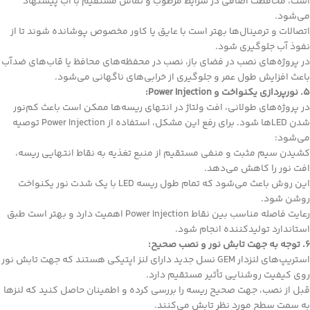
است، محافظت اضافی در شرایط مرطوب و تماس مستقیم با آب پیشنهاد
می‌شود.
اتصالات و ترمینال‌ها بهتر است با عایق یا کاور مخصوص پوشانده شوند تا از
نفوذ آب جلوگیری شود.
در پروژه‌های نصب در فضای باز، نصب در محفظه‌های محافظ یا قاب‌های ضدآب
باعث افزایش طول عمر و جلوگیری از خرابی‌های ناگهانی می‌شود.
۵. نورپردازی یکنواخت و Power Injection:
در پروژه‌های طولانی، افت ولتاژ در انتهای ریسه‌ها ممکن است باعث کم‌نور
شدن LED‌ها شود. برای رفع این مشکل، استفاده از Power Injection توصیه
می‌شود:
کشیدن سیم مثبت و منفی مستقیم از منبع تغذیه به نقاط انتهایی ریسه،
افت نور را کاهش می‌دهد.
این روش باعث می‌شود که تمام طول ریسه LED با یک شدت نور یکنواخت
روشن شود.
رعایت فاصله مناسب بین نقاط Power Injection اهمیت دارد و بهتر است طبق
استاندارد تولیدکننده انجام شود.
۶. توجه به جهت تابش نور و نصب صحیح:
استریپ‌های لنزدار GEM نسل جدید دارای لنز اپتیکی هستند که جهت تابش نور
روی کیفیت روشنایی تأثیر مستقیم دارد.
قبل از نصب، جهت صحیح ریسه را بررسی کرده و اطمینان حاصل کنید که لنزها
به سمت سطح مورد نظر تابش می‌کنند.