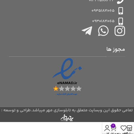
01332588343
09351821065
09301821065
مجوز ها
تمامی حقوق این وبسایت متعلق به تابلوسازی مهر میباشد.طراحی و توسعه :
0