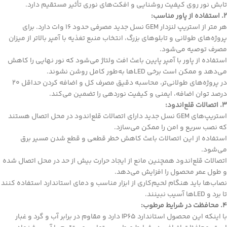
تابش نور روی کیفیت روشنایی و افکت‌های نوری تأثیر مستقیم دارد.
۲. استفاده از پاور مناسب:
هر متر از استریپ لنزدار GEM نسل جدید مصرفی حدود ۱۶ وات دارد. برای
پروژه‌های طولانی و تابلوهای بزرگ، انتخاب
منبع تغذیه
با آمپر بالاتر از میزان
مصرف توصیه می‌شود.
استفاده از پاور با آمپر پایین باعث افت ولتاژ می‌شود که نور نهایی را کاهش
می‌دهد و ممکن است برخی LED‌ها به‌طور کامل روشن نشوند.
در پروژه‌های طولانی‌تر، محاسبه دقیق مصرف کل و اضافه کردن حداقل ۲۰
درصد توان اضافه، ایمنی و کیفیت نوردهی را تضمین می‌کند.
۳. اتصالات قلع‌اندود:
استریپ‌های GEM نسل جدید دارای اتصالات قلع‌اندود در محل اتصال هستند
که نصب سریع و امن را ممکن می‌سازد.
استفاده از این اتصالات باعث کاهش خطر قطعی و قطع شدن مسیر برق
می‌شود.
اتصالات قلع‌اندود همچنین مانع از ایجاد حرارت بیش از حد در محل اتصال شده
و طول عمر محصول را افزایش می‌دهد.
نصاب‌ها باید هنگام لحیم‌کاری از ابزار مناسب و دمای استاندارد استفاده کنند
تا برد و LED‌ها آسیب نبینند.
۴. محافظت در شرایط مرطوب:
با اینکه این محصول استاندارد IP65 دارد و مقاوم در برابر آب و گرد و غبار