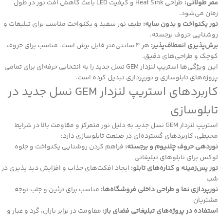
عمر طولانی:
طراحی Heat Sink و کیفیت LED باعث کاهش افت نور در طول
زمان می‌شود.
نور یکنواخت و بدون سایه:
طیف نور سفید و یکنواخت مناسب برای تبلیغات و
روشنایی حروف برجسته.
برش‌پذیری انعطاف‌پذیر:
هر 4 سانتی‌متر قابل برش است، مناسب برای حروف
کوچک و طراحی‌های دقیق.
این ویژگی‌ها استریپ لنزدار GEM نسل جدید را به انتخابی حرفه‌ای برای تمامی
پروژه‌های تابلوسازی و نورپردازی تبدیل کرده است.
کاربردهای استریپ لنزدار GEM نسل جدید در
تابلوسازی
استریپ لنزدار GEM نسل جدید به دلیل نور متمرکز و مقاومت بالا در شرایط
محیطی، کاربردهای گسترده‌ای در صنعت تابلوسازی دارد:
نوردهی حروف چلنیوم و برجسته:
فراهم کردن روشنایی یکنواخت و جلوه
لوکس برای تابلوهای تبلیغاتی
نور پس‌زمینه و کناره‌های تابلو:
ایجاد افکت‌های جذاب و افزایش دید پذیری در
شب
نورپردازی نما و طراحی داخلی فروشگاه‌ها:
مناسب برای تزئین و جلب توجه
مشتریان
استفاده در پروژه‌های تبلیغاتی فضای باز:
مقاومت در برابر باران، گرد و غبار و