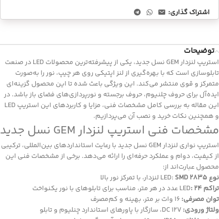
اشتراک گذاری:
توضیحات
استریپ لنزدار GEM نسل جدید، یکی از پیشرفته‌ترین محصولات LED در صنعت
تابلوسازی است که با بهره‌گیری از لنز اپتیکی روی هر چیپ، نور را به‌صورت
متمرکز و قوی منتشر می‌کند. این ویژگی باعث شده تا این محصول گزینه‌ای
ایده‌آل برای حروف چلنیوم، حروف برجسته و نورپردازی‌های فضای باز باشد. در
این مقاله به بررسی کامل مشخصات فنی، مزایا و کاربردهای این استریپ LED
و همچنین نکات خرید و نصب آن می‌پردازیم.
مشخصات فنی استریپ لنزدار GEM نسل جدید
استریپ نواری لنزدار GEM نسل جدید با رعایت استانداردهای بین‌المللی، ترکیبی
از کیفیت، دوام و عملکرد حرفه‌ای را ارائه می‌دهد. برخی از مشخصات فنی این
محصول عبارت‌اند از:
نوع
LED:
SMD 2835
لنزدار، با تمرکز نور بالا
تراکم
LED
: 24
عدد در هر متر، مناسب برای تابلوهای با نور یکنواخت
توان مصرفی:
16 وات بر متر، بهینه و کم‌مصرف
ولتاژ ورودی:
DC 12V، سازگار با پاورهای استاندارد چنلیوم و تابلو