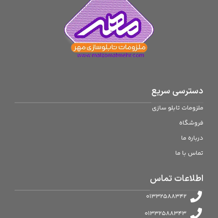
دسترسی سریع
ملزومات تابلو سازی
فروشگاه
درباره ما
تماس با ما
اطلاعات تماس
01332588342
01332588343