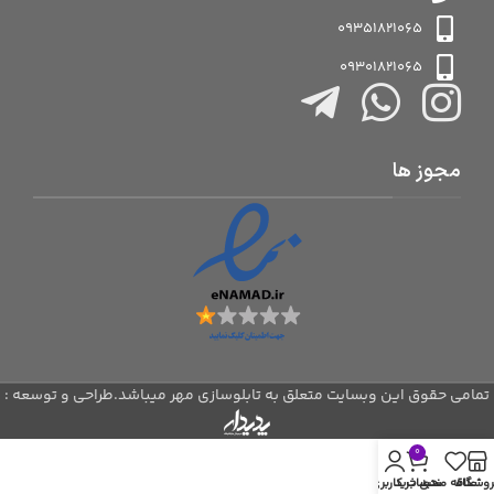
09351821065
09301821065
مجوز ها
تمامی حقوق این وبسایت متعلق به تابلوسازی مهر میباشد.طراحی و توسعه :
0
روشگاه
علاقه مندی
سبد خرید
حساب کاربری من