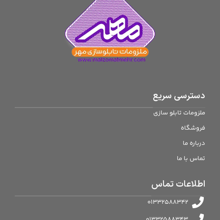
دسترسی سریع
ملزومات تابلو سازی
فروشگاه
درباره ما
تماس با ما
اطلاعات تماس
01332588342
01332588343