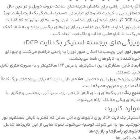
اگر به‌دنبال راهی برای کاهش هزینه‌های ساخت حروف دوبل و در عین حال
حفظ زیبایی و کیفیت تابلوهای تبلیغاتی هستید،
استیکر بک لایت (پشت نور)
برند DCP
گزینه‌ای ایده‌آل برای شماست. این برچسب‌های نوآورانه که قابلیت
عبور نور را دارند، جایگزین مناسبی برای ورق‌های پلکسی بوده و به شما کمک
می‌کنند تا تابلوهایی جذاب و باکیفیت ایجاد کنید.
ویژگی‌های برجسته استیکر بک لایت DCP:
عبور نور:
این برچسب‌ها امکان عبور نور را به راحتی فراهم می‌کنند و جلوه‌ای
خیره‌کننده به تابلوهای شما می‌بخشند.
ابعاد قابل سفارش:
این استیکر‌ها با عرض
122 سانتیمتر
و به صورت
متری
قابل
خرید هستند.
طول رول:
هر رول این محصول
50 متر
طول دارد که برای پروژه‌های بزرگ کاملاً
اقتصادی و مقرون‌به‌صرفه است.
تنوع رنگ:
در رنگ‌های زیبای قرمز، نارنجی، زرد، سبز، آبی، زیمنسی و جگری، با
تناژهای رنگی مختلف ارائه می‌شود.
موارد کاربرد:
استیکر بک لایت DCP برای تابلوهای داخل سالن که کمتر با تابش مستقیم نور
خورشید مواجه می‌شوند، توصیه می‌شود. نمونه‌هایی از این کاربردها شامل:
تابلوهای پاساژها و بازارچه‌ها
لایت باکس‌ها