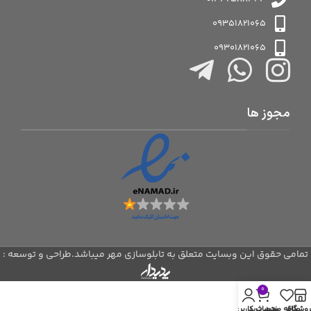
09351821065
09301821065
مجوز ها
تمامی حقوق این وبسایت متعلق به تابلوسازی مهر میباشد.طراحی و توسعه :
0
روشگاه
علاقه مندی
سبد خرید
حساب کاربری من