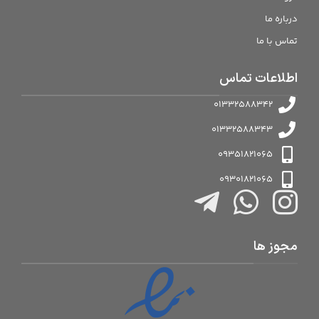
درباره ما
تماس با ما
اطلاعات تماس
01332588342
01332588343
09351821065
09301821065
مجوز ها