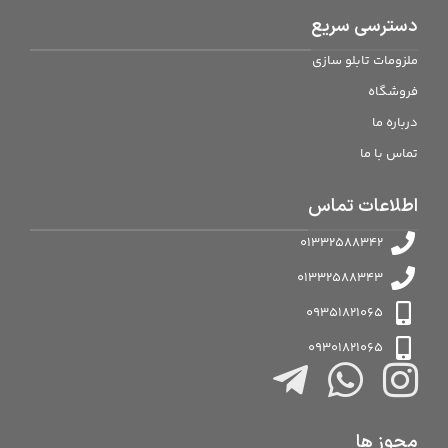
دسترسی سریع
ملزومات تابلو سازی
فروشگاه
درباره ما
تماس با ما
اطلاعات تماس
01332588342
01332588343
09351821065
09301821065
مجوز ها