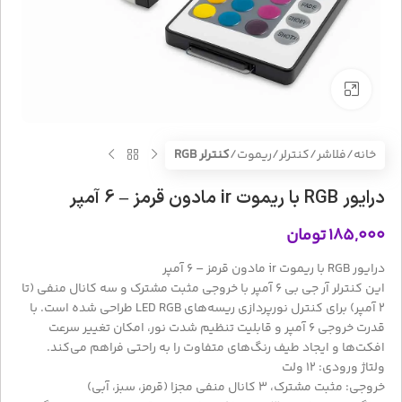
بزرگنمایی تصویر
خانه
فلاشر/کنترلر/ریموت
کنترلر RGB
درایور RGB با ریموت ir مادون قرمز – 6 آمپر
۱۸۵,۰۰۰
تومان
درایور RGB با ریموت ir مادون قرمز – 6 آمپر
این
کنترلر آر جی بی 6 آمپر
با خروجی مثبت مشترک و سه کانال منفی (تا
2 آمپر) برای کنترل نورپردازی ریسه‌های LED RGB طراحی شده است. با
قدرت خروجی 6 آمپر و قابلیت تنظیم شدت نور، امکان تغییر سرعت
افکت‌ها و ایجاد طیف رنگ‌های متفاوت را به راحتی فراهم می‌کند.
ولتاژ ورودی: 12 ولت
خروجی: مثبت مشترک، 3 کانال منفی مجزا (قرمز، سبز، آبی)