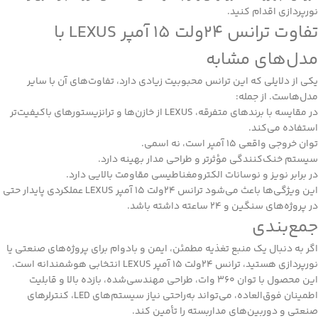
نورپردازی اقدام کنید.
تفاوت ترانس 24ولت 15 آمپر LEXUS با
مدل‌های مشابه
یکی از دلایلی که این ترانس محبوبیت زیادی دارد، تفاوت‌های آن با سایر
مدل‌هاست. از جمله:
در مقایسه با برندهای متفرقه، LEXUS از خازن‌ها و ترانزیستورهای باکیفیت‌تر
استفاده می‌کند.
توان خروجی واقعی 15 آمپر است، نه اسمی.
سیستم خنک‌کنندگی مؤثرتر و طراحی مدار بهینه دارد.
در برابر نویز و نوسانات الکترومغناطیسی مقاومت بالایی دارد.
این ویژگی‌ها باعث می‌شود ترانس 24ولت 15 آمپر LEXUS عملکردی پایدار حتی
در پروژه‌های سنگین و 24 ساعته داشته باشد.
جمع‌بندی
اگر به دنبال یک منبع تغذیه مطمئن، ایمن و بادوام برای پروژه‌های صنعتی یا
نورپردازی هستید، ترانس 24ولت 15 آمپر LEXUS انتخابی هوشمندانه است.
این محصول با توان 360 وات، طراحی مهندسی‌شده، بازده بالا و قابلیت
اطمینان فوق‌العاده، می‌تواند به‌راحتی نیاز سیستم‌های LED، کنترلرهای
صنعتی و دوربین‌های مداربسته را تأمین کند.