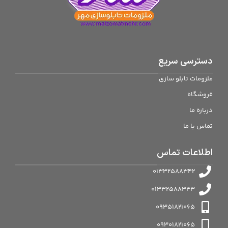
دسترسی سریع
ملزومات تابلو سازی
فروشگاه
درباره ما
تماس با ما
اطلاعات تماس
01332588342
01332588343
09351821065
09301821065