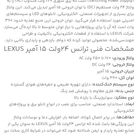
(Switching Power Supply) است که برق شهری 220 ولت متناوب (AC) را به
ولتاژ 24 ولت مستقیم (DC) با توان خروجی 15 آمپر تبدیل می‌کند. این ولتاژ
برای بسیاری از تجهیزات صنعتی، الکترونیکی، تابلوهای LED و سیستم‌های
امنیتی مورد استفاده قرار می‌گیرد. توان خروجی این منبع تغذیه حدود 360
وات است که آن را برای پروژه‌هایی با نیاز توان متوسط تا بالا ایده‌آل می‌سازد.
شرکت LEXUS با استفاده از قطعات الکترونیکی باکیفیت و طراحی
مهندسی‌شده، محصولی تولید کرده که دوام، بازدهی و پایداری بالایی دارد.
مشخصات فنی ترانس 24ولت 15 آمپر LEXUS
ولتاژ ورودی:
170 تا 250 ولت AC
ولتاژ خروجی:
24 ولت DC
جریان خروجی:
15 آمپر
توان کل:
360 وات
نوع سیستم خنک‌کننده:
دارای تهویه طبیعی و حفره‌های هوای گسترده
جنس بدنه:
فلزی مقاوم با پوشش ضد زنگ
نوع عملکرد:
سوئیچینگ با بازده بالا
ابعاد:
استاندارد صنعتی، مناسب برای نصب در انواع تابلو برق و پروژه‌های
الکترونیکی
حفاظت‌ها:
در برابر اتصال کوتاه، اضافه بار، افزایش دما و نوسانات ولتاژ
این ویژگی‌ها باعث شده که
ترانس 24ولت 15 آمپر
LEXUS به عنوان یکی از
منابع تغذیه پایدار و ایمن شناخته شود که می‌تواند در شرایط کاری سخت نیز