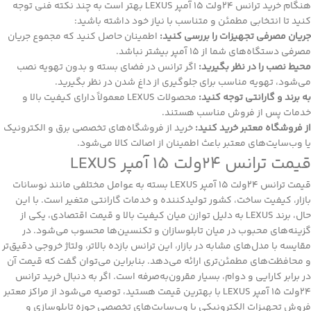
هنگام خرید ترانس 24ولت 15 آمپر LEXUS بهتر است به چند نکته فنی توجه
کنید تا انتخابی مطمئن و متناسب با نیاز خود داشته باشید:
جریان مصرفی تجهیزات را بررسی کنید:
اطمینان حاصل کنید که مجموع جریان
مصرفی دستگاه‌های شما از 15 آمپر بیشتر نباشد.
محیط نصب را در نظر بگیرید:
اگر ترانس در فضای بسته و بدون تهویه نصب
می‌شود، تهویه مناسب برای جلوگیری از داغ شدن در نظر بگیرید.
به برند و گارانتی توجه کنید:
محصولات LEXUS معمولاً دارای کیفیت بالا و
خدمات پس از فروش مناسب هستند.
از فروشگاه معتبر خرید کنید:
خرید از
فروشگاه‌
های تخصصی برق و الکترونیک
یا وب‌سایت‌های معتبر باعث اطمینان از اصالت کالا می‌شود.
قیمت ترانس 24ولت 15 آمپر LEXUS
قیمت ترانس 24ولت 15
آمپر
LEXUS بسته به عوامل مختلفی مانند نوسانات
بازار، کیفیت ساخت، کشور تولیدکننده و خدمات گارانتی متغیر است. با این
حال، برند LEXUS به دلیل توازن میان کیفیت بالا و قیمت اقتصادی، یکی از
گزینه‌های محبوب در میان تابلوسازان و تکنسین‌ها محسوب می‌شود. در
مقایسه با مدل‌های مشابه در بازار، این ترانس بازده بالاتر، ولتاژ خروجی دقیق‌تر
و محافظت‌های مطمئن‌تری ارائه می‌دهد. بنابراین می‌توان گفت که قیمت آن
در برابر کارایی و دوام، بسیار مقرون‌به‌صرفه است. اگر به دنبال خرید ترانس
24ولت 15 آمپر LEXUS با بهترین قیمت هستید، توصیه می‌شود از مراکز معتبر
فروش تجهیزات الکترونیکی یا وب‌سایت‌های تخصصی حوزه تابلوسازی و