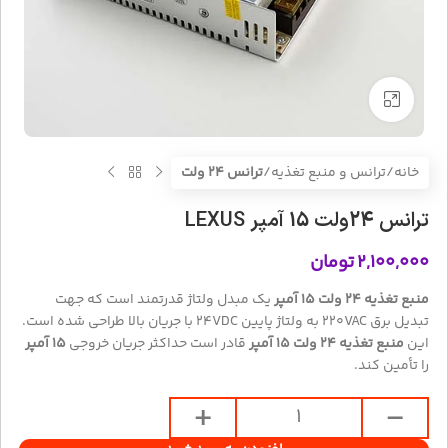
بزرگنمایی تصویر
خانه
ترانس و منبع تغذیه
ترانس 24 ولت
ترانس 24ولت 15 آمپر LEXUS
۲,۱۰۰,۰۰۰
تومان
منبع تغذیه
24
ولت
15
آمپر
یک مبدل ولتاژ قدرتمند است که جهت
تبدیل برق
AC به ولتاژ پایین
220V
C
D
V
24
با جریان بالا طراحی شده است.
این
منبع تغذیه
24
ولت
15
آمپر
قادر است حداکثر جریان خروجی
15
آمپر
را تأمین کند.