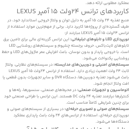
عملکرد مطلوبی ارائه دهد.
کاربردهای ترانس 24ولت 15 آمپر LEXUS
منبع تغذیه 24 ولت 15 آمپر به دلیل توان و ولتاژ خروجی استاندارد خود، در
طیف گسترده‌ای از پروژه‌ها کاربرد دارد. برخی از مهم‌ترین موارد استفاده از
ترانس 24ولت 15 آمپر LEXUS عبارتند از:
نورپردازی LED و تابلوهای تبلیغاتی:
این ترانس گزینه‌ای عالی برای تامین برق
تابلوهای لایت‌باکس، حروف برجسته چنلیوم و سیستم‌های روشنایی LED
است. با خروجی پایدار و بدون نوسان، باعث افزایش عمر ماژول‌های
LED
و حفظ
روشنایی یکنواخت می‌شود.
سیستم‌های امنیتی و دوربین‌های مداربسته:
در سیستم‌های نظارتی، ولتاژ
ثابت 24 ولت اهمیت زیادی دارد. استفاده از ترانس 24ولت 15 آمپر LEXUS
باعث می‌شود تغذیه دوربین‌ها، دستگاه DVR و سایر تجهیزات بدون قطعی یا
افت ولتاژ انجام شود.
اتوماسیون و تجهیزات صنعتی:
در محیط‌های صنعتی، سنسورها، رله‌ها و
کنترلرها نیازمند تغذیه 24 ولت DC هستند. این ترانس با طراحی صنعتی خود
برای چنین شرایطی کاملاً مناسب است.
سیستم‌های صوتی و تصویری حرفه‌ای:
در بسیاری از سیستم‌های صوتی و
نورپردازی حرفه‌ای، استفاده از ترانس‌های 24 ولت باعث پایداری عملکرد
دستگاه‌ها می‌شود.