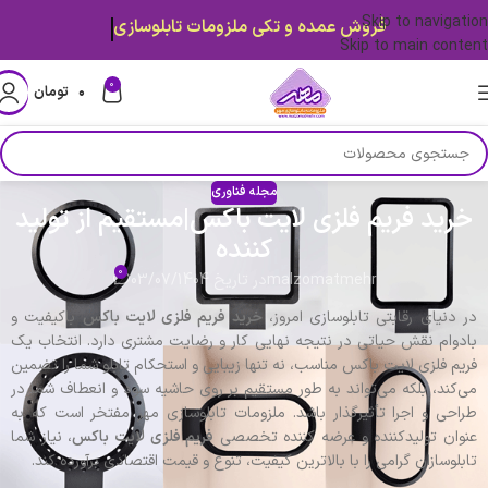
Skip to navigation
فروش عمده و تکی ملزومات تابلوسازی
Skip to main content
0
۰
تومان
مجله فناوری
خرید فریم فلزی لایت باکس|مستقیم از تولید
کننده
0
malzomatmehr
در تاریخ 03/07/1404
در دنیای رقابتی تابلوسازی امروز،
خرید فریم فلزی لایت باکس
باکیفیت و
بادوام نقش حیاتی در نتیجه نهایی کار و رضایت مشتری دارد. انتخاب یک
فریم فلزی لایت باکس مناسب، نه تنها زیبایی و استحکام تابلو شما را تضمین
می‌کند، بلکه می‌تواند به طور مستقیم بر روی حاشیه سود و انعطاف شما در
طراحی و اجرا تأثیرگذار باشد. ملزومات تابلوسازی مهر مفتخر است که به
عنوان تولیدکننده و عرضه کننده تخصصی
فریم فلزی لایت باکس
، نیاز شما
تابلوسازان گرامی را با بالاترین کیفیت، تنوع و قیمت اقتصادی برآورده کند.