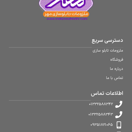
دسترسی سریع
ملزومات تابلو سازی
فروشگاه
درباره ما
تماس با ما
اطلاعات تماس
01332588342
01332588343
09351821065