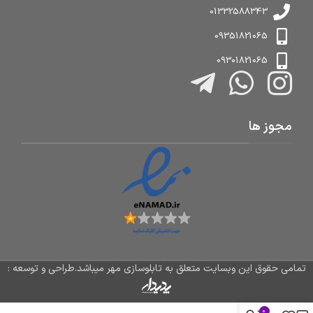
01332588343
09351821065
09301821065
مجوز ها
تمامی حقوق این وبسایت متعلق به تابلوسازی مهر میباشد.طراحی و توسعه :
0