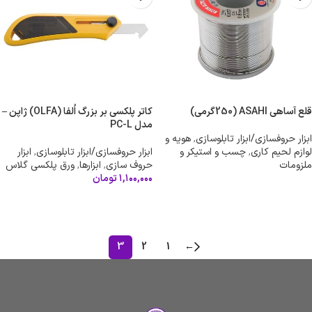
قلع آساهی ASAHI (250گرمی)
کاتر پلکسی بر بزرگ اُلفا (OLFA) ژاپن –
مدل PC-L
ابزار حروفسازی/ابزار تابلوسازی
,
هویه و
لوازم لحیم کاری
,
چسب و استیکر و
ابزار حروفسازی/ابزار تابلوسازی
,
ابزار
ملزومات
حروف سازی
,
ابزارها
,
ورق پلکسی گلاس
۱,۱۰۰,۰۰۰
تومان
اطلاعات بیشتر
افزودن به سبد خرید
3
2
1
←