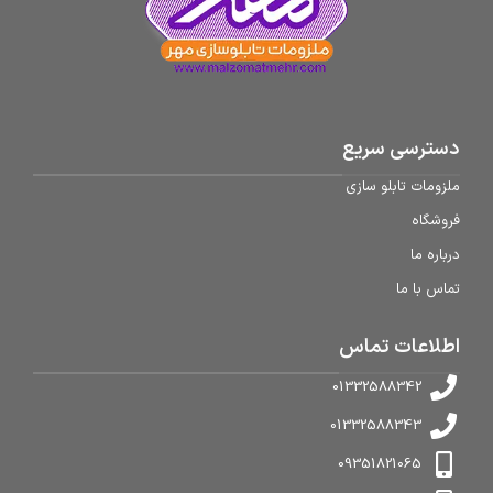
دسترسی سریع
ملزومات تابلو سازی
فروشگاه
درباره ما
تماس با ما
اطلاعات تماس
01332588342
01332588343
09351821065