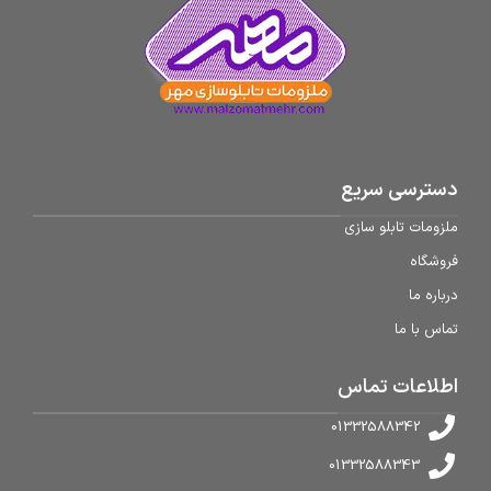
دسترسی سریع
ملزومات تابلو سازی
فروشگاه
درباره ما
تماس با ما
اطلاعات تماس
01332588342
01332588343