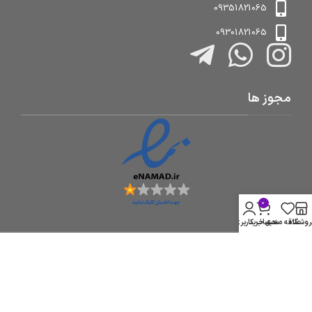
09351821065
09301821065
مجوز ها
0
روشگاه
علاقه مندی
سبد خرید
حساب کاربری من
تمامی حقوق این وبسایت متعلق به تابلوسازی مهر میباشد.طراحی و توسعه :