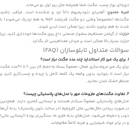
دوره‌ای نوار چسب، مگنت شما همیشه مثل روز اول نو می‌ماند.
ربه ممنوع:
آهنربای نئودیمیوم ذاتاً ترد و شکننده است. مراقب باشید
مگنت‌ها (مخصوصاً وقتی دو مگنت قدرتمند N52 به هم نزدیک می‌شوند) با
شدت به هم برخورد نکنند، زیرا ممکن است لب‌پر شوند.
حرارت:
از گرفتن مستقیم سشوار صنعتی داغ روی مگنت‌ها خودداری کنید، زیرا
حرارت بسیار بالا ممکن است بر میدان مغناطیسی اثر بگذارد.
سوالات متداول تابلوسازان (FAQ)
۱. برای یک میز کار استاندارد چند عدد مگنت نیاز است؟
برای یک میز حروف‌سازی فعال، معمولاً بسته به حجم کار بین 6 تا 20عدد مگنت
نیاز است تا بتوانید بدون وقفه یک کلمه کامل را چیده و چسب‌کاری کنید و
منتظر خشک شدن نمانید.
۲. تفاوت مگنت‌های ملزومات مهر با مدل‌های پلاستیکی چیست؟
مدل‌های پلاستیکی معمولاً سبک‌تر هستند و ایستایی کمتری دارند. همچنین
در صورت ریختن حلال‌هایی مثل کلروفرم (در ساخت نئون پلاستیک) بدنه آن‌ها
ذوب یا دفرمه می‌شود. مدل‌های بدنه فلزی ما، سنگین‌تر بوده (ایستایی عالی)
و در برابر مواد شیمیایی و ضربه کاملاً مقاوم‌اند.