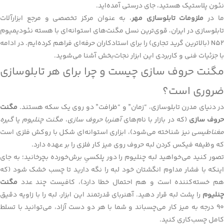
نئون پلاستیک هستید، جای درستی آمده‌اید.
ا در
ملزومات تابلوسازی مهر
، به عنوان مرکز تخصصی و مرجع ابزارآلات
تابلوسازی در ایران، قوی‌ترین نسل مگنت‌های استوانه‌ای با هسته نئودیمیوم
N52 (بالاترین گرید تجاری) را برای استادکاران حرفه‌ای فراهم کرده‌ایم. در ادامه
با جزئیات فنی و کاربردی این ابزار نجات‌بخش آشنا می‌شوید.
مگنت حروف سازی چیست و چرا برای هر تابلوسازی
ضروری است؟
در دنیای مدرن تابلوسازی، “زمان” و “ظرافت” دو روی یک سکه هستند.
مگنت
روف سازی
(که در بازار با نام‌های
آهنربا حروف سازی
،
مگنت چنلیوم
یا
گیره
مغناطیسی
نیز شناخته می‌شود)، ابزاری استوانه‌ای شکل با روکش فلزی است
که وظیفه فیکس کردن لبه حروف روی میز کار فلزی را بر عهده دارد.
تصور کنید می‌خواهید لبه چنلیوم را دور پلکسیِ برش‌خورده بچرخانید؛ به جای
اینکه با فشار مداوم انگشتان خود لبه را نگه دارید تا چسب خشک شود (که
هم خسته‌کننده است و هم احتمال خطا دارد)، کافیست چند عدد
مگنت
چنلیوم
را پشت لبه قرار دهید. آهنربای قدرتمند این ابزار، لبه را با زاویه دقیق
۹۰ درجه به میز کار می‌چسباند و شما با هر دو دست آزاد، می‌توانید با تسلط
کامل چسب‌کاری کنید.