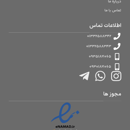
درباره ما
تماس با ما
اطلاعات تماس
01332588342
01332588343
09351821065
09301821065
مجوز ها