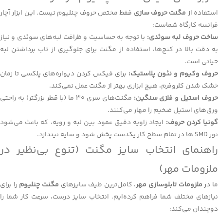
ستفاده از
مگنت حروف سازی
فقط مختص حروف چنلیوم نیست. این ابزار آچار
فرانسه کارگاه شماست:
اخت حروف لبه سوئدی:
با توجه به حساسیت و ظرافت لبه‌های سوئدی و نیاز
به دقت بالا در کنج‌ها، استفاده از مگنت برای جلوگیری از تاب برداشتن لبه
حیاتی است.
حروف وکیوم و نئون پلاستیک:
برای فیکس کردن دیواره‌های پلکسی تا زمان
خشک شدن کلروفرم، هیچ ابزاری بهتر از مگنت عمل نمی‌کند.
روف استیل و فلزی سنگین:
مگنت‌های سری ۳۰ ما (با قطر بزرگتر) به راحتی
ورق‌های استیل ضخیم را مهار می‌کنند.
ونیا کردن حروف:
ایجاد زاویه دقیق عمود بین لبه و رویه، که باعث می‌شود
نور SMD ها در تمام سطح کار یکدست پخش شود و سایه نیندازد.
راهنمای انتخاب سایز مگنت (تنوع بی‌نظیر در
ملزومات مهر)
ا در
ملزومات تابلوسازی مهر
، کامل‌ترین طیف سایزهای
مگنت چنلیوم
را برای
نیازهای مختلف شما فراهم کرده‌ایم. انتخاب سایز درست، سرعت کار شما را
دوچندان می‌کند: