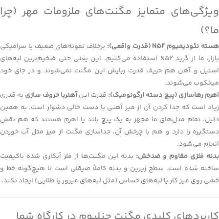
ویژگی‌های متمایز مگنت‌های ملزومات مهر (چرا
ما؟)
سته نئودیمیوم N52 (قدرت واقعی):
برخلاف نمونه‌های ضعیف یا سرامیکی
بازار، ما از گرید N52 استفاده می‌کنیم. این یعنی حتی ضخیم‌ترین لبه‌های
استیل و آهن هم حریف قدرت ربایش این مگنت نمی‌شوند و در جای خود
میخکوب می‌شوند.
هرم رهاسازی (پیچ دسته ارگونومیک):
قدرت این
آهنربا حروف سازی
به قدری
زیاد است که جدا کردن آن از میز آهنی با دست خالی دشوار است. به همین
دلیل، تمام مدل‌های ما مجهز به یک پیچ بلند یا اهرم هستند که هم نقش
دستگیره را دارد و هم با چرخش آن، جداسازی مگنت از میز مثل آب خوردن
انجام می‌شود.
دنه فلزی مقاوم و ضدخش:
بدنه این مگنت‌ها از فلز آبکاری شده باکیفیت
ساخته شده است. سطح زیرین و بدنه کاملاً صیقلی است تا هیچ‌گونه خط و
خشی روی میز کار یا لبه‌های حساس (مثل لبه‌های میرور یا طلایی) ایجاد نکند.
کاربردهای کلیدی مگنت چنلیوم در کارگاه شما