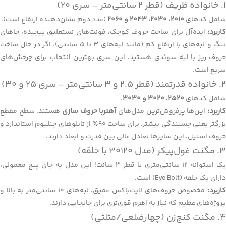
۱. خانواده ظریف (قطر ۲ سانتی‌متر – سری ۲۰)
شامل کدهای
2010، 2030، 2043 و 2060
(عدد دوم نشان‌دهنده ارتفاع است).
کاربرد:
ایده‌آل برای ساخت حروف کوچک، فونت‌های نستعلیق پیچیده، جاهای
تنگ و لبه‌های با ارتفاع کم (مانند لبه‌های ۳ تا ۵ سانتی). اگر در حال ساخت
حروف ریز با لبه سوئدی هستید، این سری بهترین انتخاب برای چرخش‌های
سریع است.
۲. خانواده قدرتمند (قطر ۲.۵ و ۳ سانتی‌متر – سری ۲۵ و ۳۰)
شامل کدهای
2520، 3020 و 3030
.
اربرد:
این‌ها پرفروش‌ترین مدل‌های
آهنربا حروف سازی
هستند. سطح مقطع
بزرگتر یعنی چسبندگی بیشتر. برای ساخت ۹۰٪ از تابلوهای چنلیوم استاندارد و
حروف استیل، این سایزها تعادل عالی بین قدرت و ابعاد دارند.
۳. مگنت غول‌پیکر (مدل 30120 با حلقه)
یک استوانه ۱۲ سانتی‌متری با قطر ۳ سانت! این مدل به جای پیچ معمولی،
دارای یک حلقه (Eye Bolt) است.
اربرد:
مخصوص حروف‌های لایت‌باکس عمیق، لبه‌های ۱۰ سانتی‌متر به بالا و
پروژه‌های عظیم که نیاز به اهرم قوی‌تری برای جابجایی دارند.
۴. مگنت کنج‌زن (چهارضلعی/مثلثی)